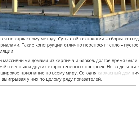
ся по каркасному методу. Суть этой технологии – сборка котте
риалами. Такие конструкции отлично переносят тепло – пусто
ляции.
 массивными домами из кирпича и блоков, долгое время были п
йственных и других второстепенных построек. Но за десятки л
 широкое признание по всему миру. Сегодня
каркасный дом
нич
 выигрывая у них по целому ряду показателей.