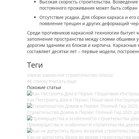
Высокая скорость строительства. Возведение
постоянного проживания может быть собран в
Отсутствие усадки. Для сборки каркаса и ег
появление трещин и других деформаций чере
Среди противников каркасной технологии бытует м
заполнение пространства между слоями обшивки ут
дорогим зданиям из блоков и кирпича. Каркасные 
составляет десятки лет – первые модели, построен
Теги
каркас
каркасное строительство
плюсы
К списку
Читать еще
Похожие статьи
Как Построить Дом в Перми: Пошаговая Инструкция
Строительство Домов в Перми: Полный Гид 2025 д
Преимущества и особенности строительства дерев
Как не допустить брака во время строительства до