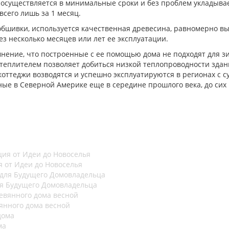
 осуществляется в минимальные сроки и без проблем укладывае
сего лишь за 1 месяц.
о обшивки, используется качественная древесина, равномерно 
з несколько месяцев или лет ее эксплуатации.
нение, что построенные с ее помощью дома не подходят для зи
еплителем позволяет добиться низкой теплопроводности здани
коттеджи возводятся и успешно эксплуатируются в регионах с с
ные в Северной Америке еще в середине прошлого века, до сих
 от Идеи до Новоселья
ля Будущего Домовладельца
янного дома весной
ма