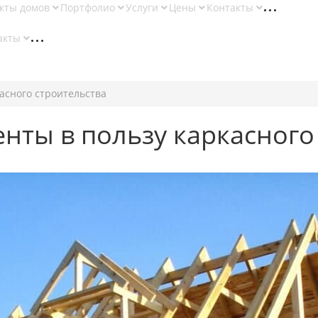
кты домов
Портфолио
Услуги
Цены
Контакты
акты
касного строительства
енты в пользу каркасного