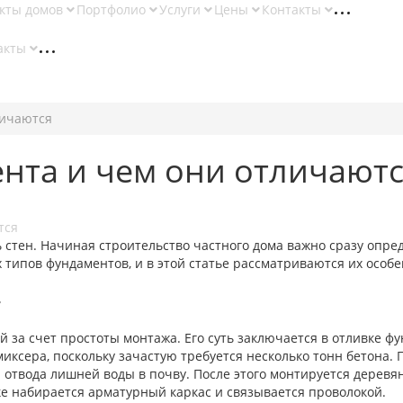
кты домов
Портфолио
Услуги
Цены
Контакты
акты
личаются
ента и чем они отличают
 стен. Начиная строительство частного дома важно сразу опре
 типов фундаментов, и в этой статье рассматриваются их особе
т
 за счет простоты монтажа. Его суть заключается в отливке ф
миксера, поскольку зачастую требуется несколько тонн бетона.
 отвода лишней воды в почву. После этого монтируется деревя
ке набирается арматурный каркас и связывается проволокой.