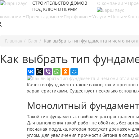
СТРОИТЕЛЬСТВО ДОМОВ
О компании
Прое
ПОД КЛЮЧ В ПЕРМИ
 компании
Проекты домов
Портфолио
Услуги
Цены
Конт
Главная
Блог
Как выбрать тип фундамента и чем они от
Как выбрать тип фундам
Качество фундамента также важно, как и прочность
характеристиками. Существует несколько основных
Монолитный фундамен
Такой тип фундамента, наиболее распространенный
Для выполнения такой работ не обойтись без авто
песчаная подушка, которая послужит дренажем для
углом. Для увеличения прочности бетона в опалуб