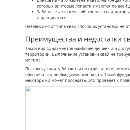
Винтовые – это железные сваи, на концах кот
которых винтовые лопасти имеются по всей дл
Забивные – это железобетонные сваи, которы
наращиваться.
Независимо от типа свай способ их установки не о
Преимущества и недостатки с
Такой вид фундаментов наиболее дешевый и доступ
территории. Выполнение установки свай не требуе
их типа.
Поскольку сваи забиваются по отдельности, возни
обеспечат ей необходимую жесткость. Такой фунда
некоторыми может проседать. Это приведет к поя