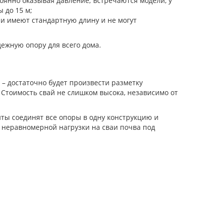
тоянно оказывая давление; встречаются модели, у
 до 15 м;
ни имеют стандартную длину и не могут
дежную опору для всего дома.
– достаточно будет произвести разметку
 Стоимость свай не слишком высока, независимо от
иты соединят все опоры в одну конструкцию и
а неравномерной нагрузки на сваи почва под