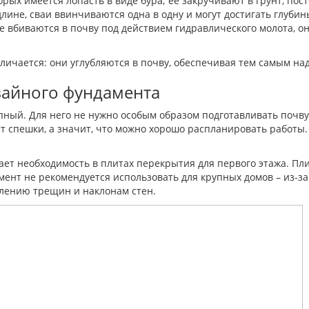
орых имеется лопасть в виде бура; ее закручивают в грунт, пос
ине, сваи ввинчиваются одна в одну и могут достигать глубины
е вбиваются в почву под действием гидравлического молота, о
тличается: они углубляются в почву, обеспечивая тем самым на
вайного фундамента
ный. Для него не нужно особым образом подготавливать почву 
т спешки, а значит, что можно хорошо распланировать работы.
кает необходимость в плитах перекрытия для первого этажа. Пл
мент не рекомендуется использовать для крупных домов – из-з
влению трещин и наклонам стен.