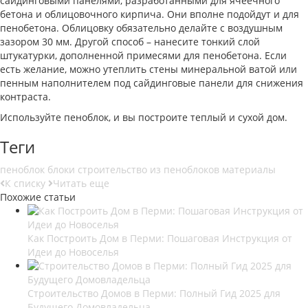
сайдинговыми панелями, разработанными для ячеечного
бетона и облицовочного кирпича. Они вполне подойдут и для
пенобетона. Облицовку обязательно делайте с воздушным
зазором 30 мм. Другой способ – нанесите тонкий слой
штукатурки, дополненной примесями для пенобетона. Если
есть желание, можно утеплить стены минеральной ватой или
пенным наполнителем под сайдинговые панели для снижения
контраста.
Используйте пеноблок, и вы построите теплый и сухой дом.
Теги
пеноблок
блоки
строительство из пеноблоков
материалы
К списку
Читать еще
Похожие статьи
Как Построить Дом в Перми: Пошаговая Инструкция от
Идеи до Новоселья
Строительство Домов в Перми: Полный Гид 2025 для
Будущего Домовладельца