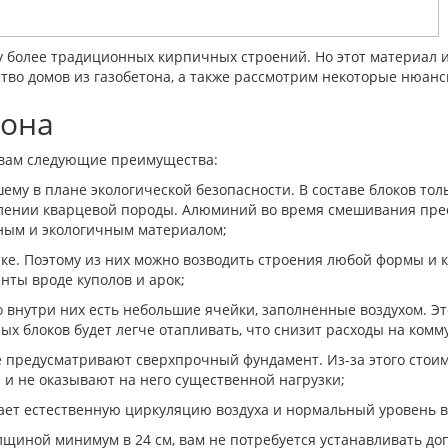
 более традиционных кирпичных строений. Но этот материал им
тво домов из газобетона, а также рассмотрим некоторые нюанс
тона
т вам следующие преимущества:
ему в плане экологической безопасности. В составе блоков т
блении кварцевой породы. Алюминий во время смешивания прео
ным и экологичным материалом;
ке. Поэтому из них можно возводить строения любой формы и 
нты вроде куполов и арок;
о внутри них есть небольшие ячейки, заполненные воздухом. 
х блоков будет легче отапливать, что снизит расходы на ком
е предусматривают сверхпрочный фундамент. Из-за этого стоим
е и не оказывают на него существенной нагрузки;
вает естественную циркуляцию воздуха и нормальный уровень 
олщиной минимум в 24 см, вам не потребуется устанавливать 