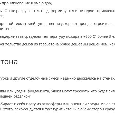
ь проникновение шума в дом;
. Он не разрушается, не деформируется и не теряет привлекат
ов;
простой геометрией существенно ускоряют процесс строительст
и тепла;
выдерживать среднюю температуру пожара в +600 С° более 3 ча
оительство домов из газобетона более дешёвым решением, че
етона
турка и другие отделочные смеси надёжно держались на стенах
вы или усадки фундамента, блоки могут треснуть, что будет си
нешней отделкой;
бирает в себя влагу из атмосферы или внешней среды. Из-за эт
 этого, рекомендуется штукатурить стены с обеих сторон сраз