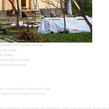
деревянного дома весной
ва дома
городного дома
 каркасного строительства.
оки
блочное строительство
блочные конструкции
брус
будущее