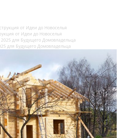
рукция от Идеи до Новоселья
025 для Будущего Домовладельца